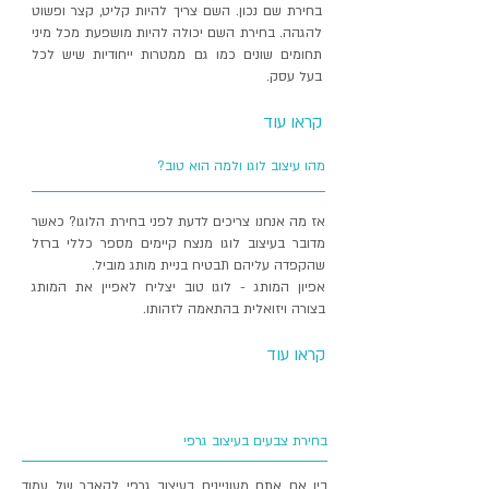
‬בחירת‭ ‬שם‭ ‬נכון‭.‬
‬בעל‭ ‬עסק‭.‬
קראו עוד
מהו עיצוב לוגו ולמה הוא טוב?
אז מה אנחנו צריכים לדעת לפני בחירת הלוגו?​ כאשר
מדובר בעיצוב לוגו מנצח קיימים מספר כללי ברזל
שהקפדה עליהם תבטיח בניית מותג מוביל.
אפיון המותג - לוגו טוב יצליח לאפיין את המותג
בצורה ויזואלית בהתאמה לזהותו.
קראו עוד
בחירת צבעים בעיצוב גרפי
בין‭ ‬אם‭ ‬אתם‭ ‬מעוניינים‭ ‬בעיצוב‭ ‬גרפי‭ ‬לקאבר‭ ‬של‭ ‬עמוד