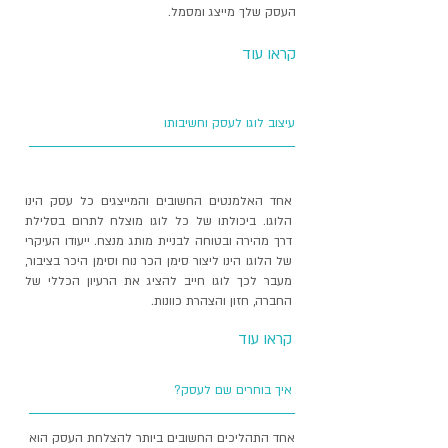
העסק שלך מייצג ומסמל.
קראו עוד
עיצוב לוגו לעסק וחשיבותו
LOGO DESIGN AND BRANDING
אחד האלמנטים החשובים והמייצגים כל עסק הינו
הלוגו. ביכולתו של כל לוגו מוצלח לתרום בסלילת
דרך מהירה ובטוחה לבניית מותג מנצח. ייעודו העיקרי
של הלוגו הינו ליצור סימן הכר נוח וסימן היכר בציבור,
מעבר לכך לוגו חייב להציג את הרעיון הכללי של
החברה, חזון והצהרת כוונות.
קראו עוד
איך‭ ‬בוחרים‭ ‬שם‭ ‬לעסק?