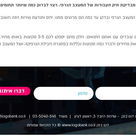
 מבדיקת תיק העבודות של המעצב הגרפי. רצוי לבדוק כמה שיותר תחומים. 
מעצב הגרפי ובדקו עד כמה הם מרוצים ממנו. יחס ותודעת שירות הינה חשובה 
סקיצות ומחירים - לא כל המעצבים הגרפים עובדים ע
וואת מחירים ולברר כמה סקיצות נכללות במסגרת חבילת הגרפיקה אצל המעצב ה
דברו איתנו
בנק - שדרות היובל 3, ראשון לציון | משרד 03-5040-345 |
@logobank.co.il
לוגו בנק
www.logobank.co.il
© כל הזכויות שמורות