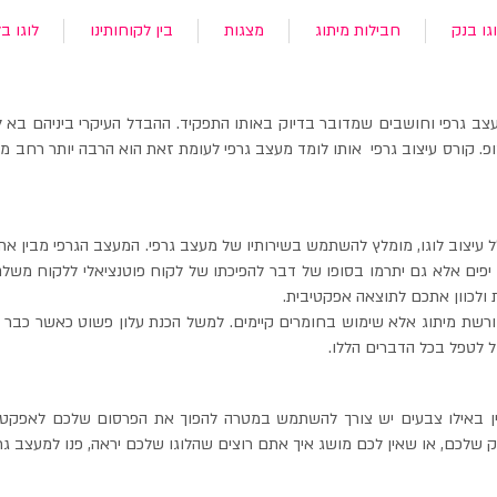
גו בנק
חבילות מיתוג
מצגות
בין לקוחותינו
לוגו בל
צב גרפי וחושבים שמדובר בדיוק באותו התפקיד. ההבדל העיקרי ביניהם בא לי
. קורס עיצוב גרפי אותו לומד מעצב גרפי לעומת זאת הוא הרבה יותר רחב מלימוד
צוב לוגו, מומלץ להשתמש בשירותיו של מעצב גרפי. המעצב הגרפי מבין את עול
ו יפים אלא גם יתרמו בסופו של דבר להפיכתו של לקוח פוטנציאלי ללקוח משל
ולכוון אתכם לתוצאה אפקטיבית.
שת מיתוג אלא שימוש בחומרים קיימים. למשל הכנת עלון פשוט כאשר כבר יש
ול לטפל בכל הדברים הללו.
ין באילו צבעים יש צורך להשתמש במטרה להפוך את הפרסום שלכם לאפקטי
 שלכם, או שאין לכם מושג איך אתם רוצים שהלוגו שלכם יראה, פנו למעצב גרפי