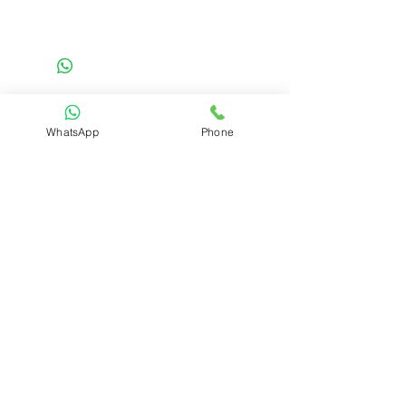
Details
בלחיצה על הכפתור "הוסף לסל הקניות" אני
מאשר שקראתי את התקנון
בואו נצא לדרך!
WhatsApp
Phone
דברו איתנו