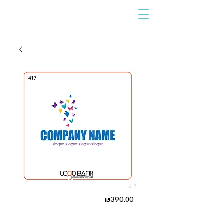
417
Price
₪390.00