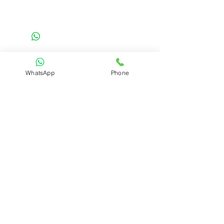
Details
בלחיצה על הכפתור "הוסף לסל הקניות" אני
מאשר שקראתי את התקנון
בואו נצא לדרך!
WhatsApp
Phone
דברו איתנו