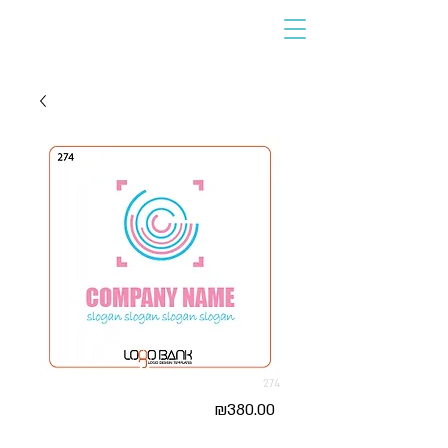
274
Price
₪380.00