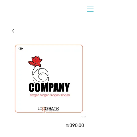
439
Price
₪390.00