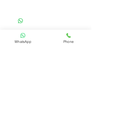
Details
בלחיצה על הכפתור "הוסף לסל הקניות" אני
מאשר שקראתי את התקנון
בואו נצא לדרך!
WhatsApp
Phone
דברו איתנו