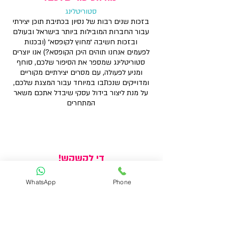
סטוריטלינג
בזכות שנים רבות של נסיון בכתיבת תוכן יצירתי
עבור החברות המובילות ביותר בישראל ובעולם
ובזכות חשיבה ״מחוץ לקופסא״ (ובכנות
לפעמים אנחנו תוהים היכן הקופסא?) אנו יוצרים
סטוריטלינג שמספר את הסיפור שלכם, סוחף
ומניע לפעולה, עם מסרים יצירתיים מקוריים
ומדוייקים שנכתבו במיוחד עבור המצגת שלכם,
על מנת ליצור בידול עסקי שיבדל אתכם משאר
המתחרים
די לקשקש!
מיתוג ועיצוב
WhatsApp
Phone
לפני שנתחיל בעיצוב מצגת עסקית נבצע סיעור
מוחות על מנת ליצור רעיונות והשפה העיצובית
שתוביל את המצגת לכל אורכה.
ניצור עבורכם שפה ויזואלית מרשימה בשילוב
של אינפוגרפיקה המציגה את המסרים שלכם